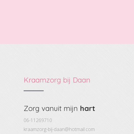
Kraamzorg bij Daan
Zorg vanuit mijn
hart
06-11269710
kraamzorg-bij-daan@hotmail.com