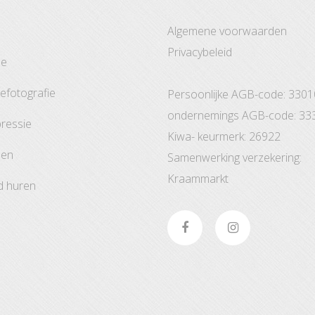
Algemene voorwaarden
Privacybeleid
ze
tefotografie
Persoonlijke AGB-code: 330
ondernemings AGB-code: 33
pressie
Kiwa- keurmerk: 26922
den
Samenwerking verzekering:
Kraammarkt
d huren