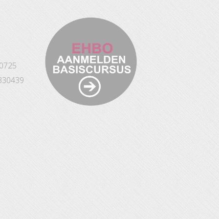
10725
330439