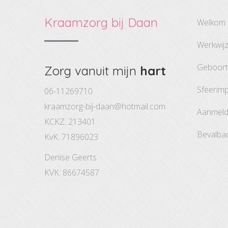
Kraamzorg bij Daan
welkom
werkwij
geboor
Zorg vanuit mijn
hart
sfeerim
06-11269710
kraamzorg-bij-daan@hotmail.com
aanmel
KCKZ: 213401
bevalba
KvK: 71896023
Denise Geerts
KVK: 86674587