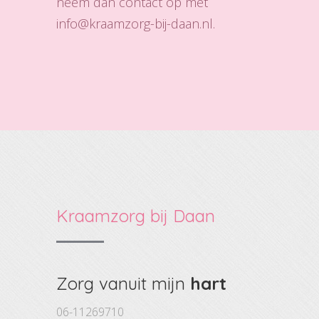
neem dan contact op met
info@kraamzorg-bij-daan.nl.
Kraamzorg bij Daan
Zorg vanuit mijn
hart
06-11269710