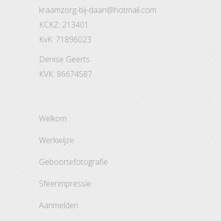
kraamzorg-bij-daan@hotmail.com
KCKZ: 213401
KvK: 71896023
Denise Geerts
KVK: 86674587
welkom
werkwijze
geboortefotografie
sfeerimpressie
aanmelden