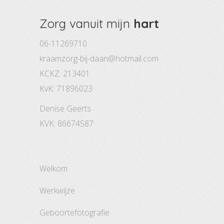
Zorg vanuit mijn
hart
06-11269710
kraamzorg-bij-daan@hotmail.com
KCKZ: 213401
KvK: 71896023
Denise Geerts
KVK: 86674587
welkom
werkwijze
geboortefotografie